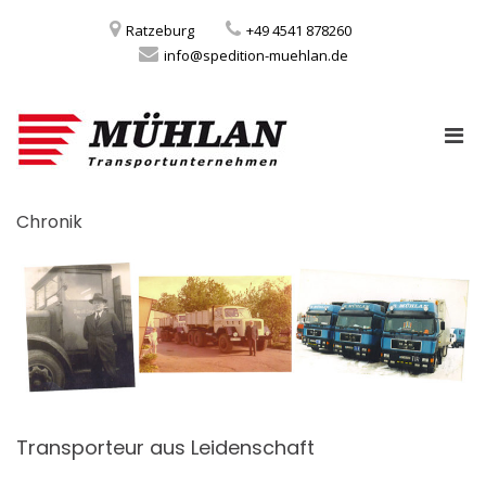
Ratzeburg
+49 4541 878260
info@spedition-muehlan.de
Pri
Mühlan GmbH &
Transportunternehmen
Men
Co. KG
for
Skip
Mobi
Chronik
to
content
Transporteur aus Leidenschaft